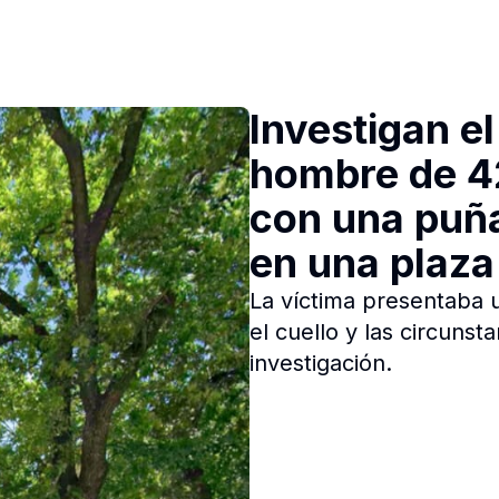
Investigan e
hombre de 4
con una puña
en una plaza
La víctima presentaba 
el cuello y las circuns
investigación.