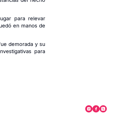
stancias del hecho
lugar para relevar
 quedó en manos de
 fue demorada y su
nvestigativas para