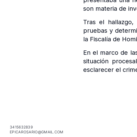
presentaba una he
son materia de inv
Tras el hallazgo,
pruebas y determi
la Fiscalía de Homi
En el marco de la
situación procesa
esclarecer el crim
3415632839
EPICAROSARIO@GMAIL.COM